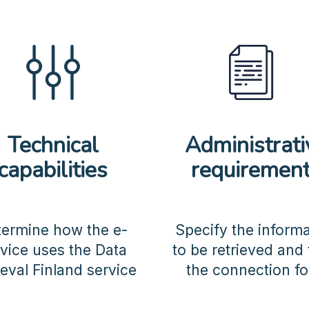
Technical
Administrati
capabilities
requiremen
termine how the e-
Specify the inform
vice uses the Data
to be retrieved and fi
ieval Finland service
the connection f