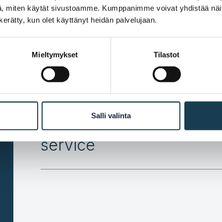
Notify the KEHA Centre of
, miten käytät sivustoamme. Kumppanimme voivat yhdistää näitä t
n kerätty, kun olet käyttänyt heidän palvelujaan.
Propose a timetable for t
Mieltymykset
Tilastot
production
Salli valinta
Direct the user to the Da
service