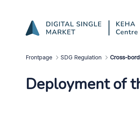
Testing and deployment
Skip to Main Content
Frontpage
SDG Regulation
Deployment of th