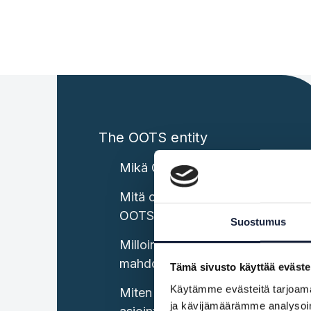
The OOTS entity
Mikä OOTS on?
Mitä ovat Suomen keskitetyt
OOTS-komponentit?
Suostumus
Milloin asiointipalvelun tulee
mahdollistaa OOTS:n käyttö?
Tämä sivusto käyttää eväste
Käytämme evästeitä tarjoama
Miten tiedot haetaan
ja kävijämäärämme analysoim