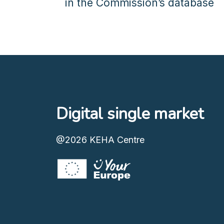
in the Commission’s database
Digital single market
@2026
KEHA Centre