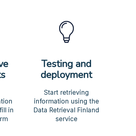
ve
Testing and
ts
deployment
Start retrieving
ation
information using the
ll in
Data Retrieval Finland
orm
service