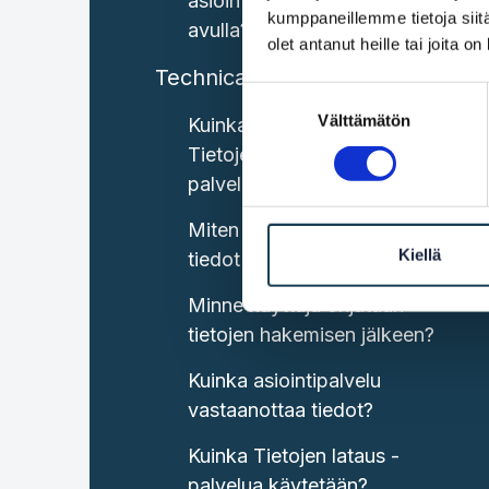
asiointipalveluun OOTS:n
kumppaneillemme tietoja siitä
avulla?
olet antanut heille tai joita o
Technical capabilities
Suostumuksen
Välttämätön
valinta
Kuinka tiedot haetaan
Tietojen haku Suomi -
palvelun avulla?
Miten käyttäjä ja saapuneet
Kiellä
tiedot yhdistetään toisiinsa?
Minne käyttäjä ohjataan
tietojen hakemisen jälkeen?
Kuinka asiointipalvelu
vastaanottaa tiedot?
Kuinka Tietojen lataus -
palvelua käytetään?