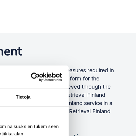
ment
e technical development measures required in
ice, filled in the connection form for the
 the information to be retrieved through the
sation a link to the Data Retrieval Finland
Tietoja
laces the Data Retrieval Finland service in a
gin deployment of the Data Retrieval Finland
 ominaisuuksien tukemiseen
tiikka-alan