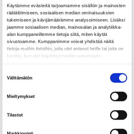
Käytämme evästeitä tarjoamamme sisällön ja mainosten
räätälöimiseen, sosiaalisen median ominaisuuksien
tukemiseen ja kävijämäärämme analysoimiseen. Lisäksi
jaamme sosiaalisen median, mainosalan ja analytiikka-
alan kumppaneillemme tietoja siitä, miten käytät
sivustoamme. Kumppanimme voivat yhdistää näitä
tietoja muihin tietoihin, joita olet antanut heille tai joita on
kerätty, kun olet käyttänyt heidän palvelujaan.
28.05.2026
Suostumuksen
Välttämätön
valinta
SDGr Newsletter from January to May
2026
Mieltymykset
Tilastot
Markkinointi