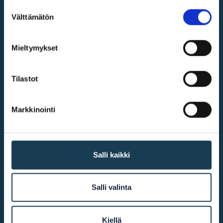
Suostumuksen
Välttämätön
valinta
Digital single market
Mieltymykset
@2026
KEHA Centre
Tilastot
More info
Markkinointi
Accessibility
Salli kaikki
Cookie declaration
Contact us
Salli valinta
Other links
Kiellä