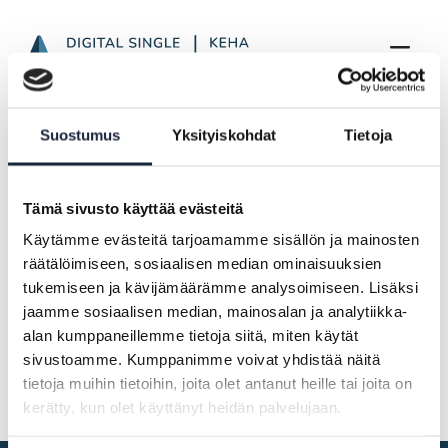
SDGr Newsletter from January to May 20
Skip to Main Content
Frontpage
Highlights
Suostumus
Yksityiskohdat
Tietoja
SDGr Newsletter from January to May 2026
Tämä sivusto käyttää evästeitä
28.05.2026
Käytämme evästeitä tarjoamamme sisällön ja mainosten
räätälöimiseen, sosiaalisen median ominaisuuksien
SDGr Newsletter from January to
tukemiseen ja kävijämäärämme analysoimiseen. Lisäksi
May 2026
jaamme sosiaalisen median, mainosalan ja analytiikka-
alan kumppaneillemme tietoja siitä, miten käytät
Newsletter only in Finnish
sivustoamme. Kumppanimme voivat yhdistää näitä
tietoja muihin tietoihin, joita olet antanut heille tai joita on
kerätty, kun olet käyttänyt heidän palvelujaan.