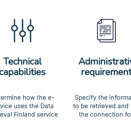
Technical
Administrati
capabilities
requiremen
termine how the e-
Specify the inform
vice uses the Data
to be retrieved and fi
ieval Finland service
the connection f