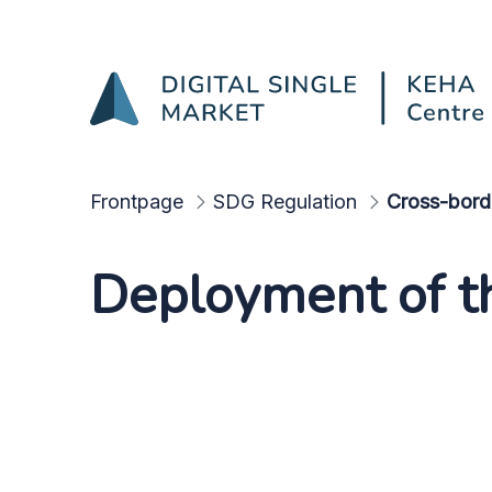
The OOTS entity
Skip to Main Content
Frontpage
SDG Regulation
Deployment of th