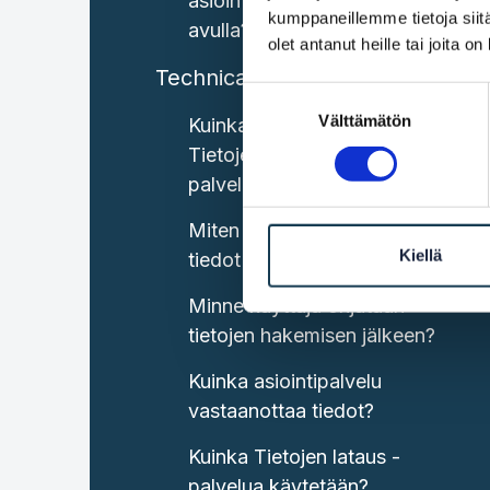
asiointipalveluun OOTS:n
kumppaneillemme tietoja siitä
avulla?
olet antanut heille tai joita o
Technical capabilities
Suostumuksen
Välttämätön
valinta
Kuinka tiedot haetaan
Tietojen haku Suomi -
palvelun avulla?
Miten käyttäjä ja saapuneet
Kiellä
tiedot yhdistetään toisiinsa?
Minne käyttäjä ohjataan
tietojen hakemisen jälkeen?
Kuinka asiointipalvelu
vastaanottaa tiedot?
Kuinka Tietojen lataus -
palvelua käytetään?