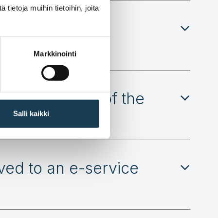
ietoja muihin tietoihin, joita
ralised OOTS
Markkinointi
able the use of the
Salli kaikki
eved to an e-service