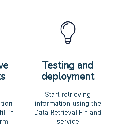
ve
Testing and
ts
deployment
Start retrieving
ation
information using the
ll in
Data Retrieval Finland
orm
service