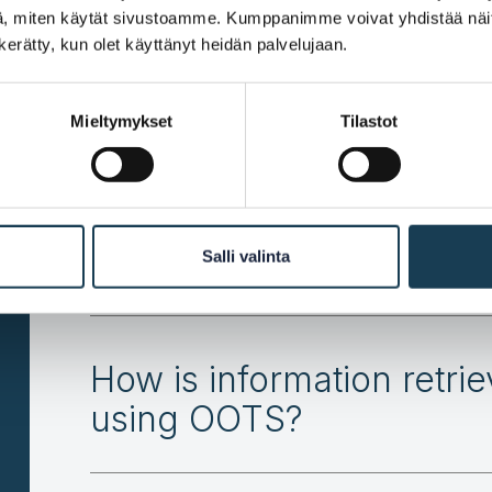
, miten käytät sivustoamme. Kumppanimme voivat yhdistää näitä t
n kerätty, kun olet käyttänyt heidän palvelujaan.
What are Finland’s cent
components?
Mieltymykset
Tilastot
When must e-services en
OOTS?
Salli valinta
How is information retri
using OOTS?