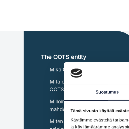
The OOTS entity
Mikä OOTS on?
Mitä ovat Suomen keskitetyt
OOTS-komponentit?
Suostumus
Milloin asiointipalvelun tulee
mahdollistaa OOTS:n käyttö?
Tämä sivusto käyttää eväste
Käytämme evästeitä tarjoama
Miten tiedot haetaan
ja kävijämäärämme analysoim