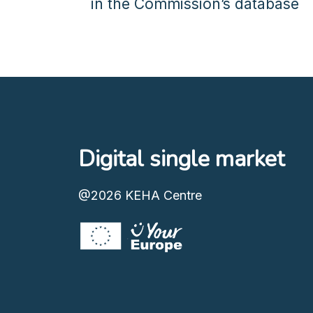
in the Commission’s database
Digital single market
@2026
KEHA Centre