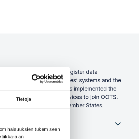
a system for exchanging register data
consists of the Member States’ systems and the
ssion. The KEHA Centre has implemented the
services, enabling the e-services to join OOTS,
Tietoja
m the registers of other EU Member States.
 ominaisuuksien tukemiseen
tiikka-alan