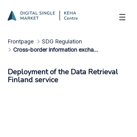
Technical capabilities
Skip to Main Content
Frontpage
SDG Regulation
Cross-border information exchange
Deployment of the Data Retrieval
Finland service