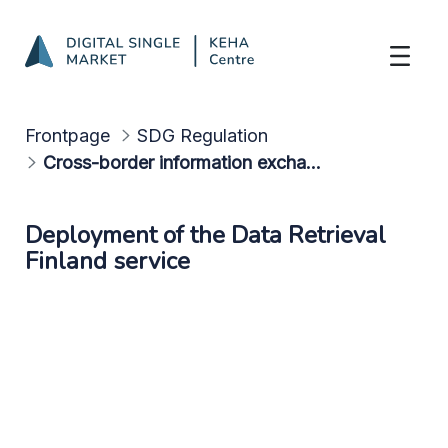
Cross-border information exchange
Skip to Main Content
Frontpage
SDG Regulation
Cross-border information exchange
Deployment of the Data Retrieval
Finland service