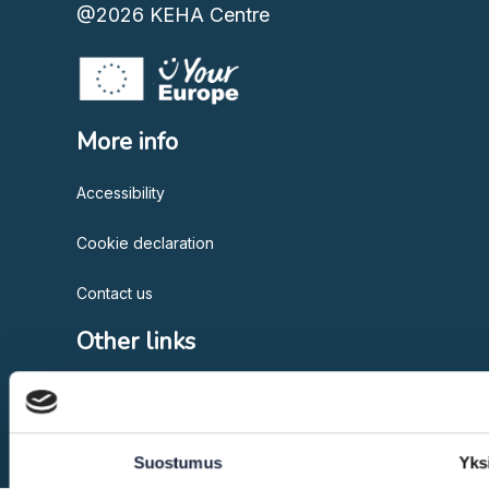
@2026
KEHA Centre
More info
Accessibility
Cookie declaration
Contact us
Other links
European Commission
Suostumus
Yks