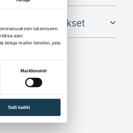
yiden laajennukset
 ominaisuuksien tukemiseen
tiikka-alan
ietoja muihin tietoihin, joita
Markkinointi
Salli kaikki