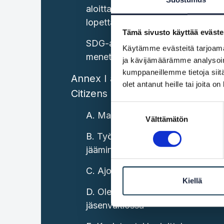
aloittaminen, hoitaminen ja
lopettaminen
Tämä sivusto käyttää eväste
SDG-asetuksen
Käytämme evästeitä tarjoama
menettelyiden laajennukset
ja kävijämäärämme analysoim
kumppaneillemme tietoja siitä
Annex I areas of information:
olet antanut heille tai joita o
Citizens
Suostumuksen
A. Matkustaminen unionissa
Välttämätön
valinta
B. Työskentely ja eläkkeelle
jääminen unionissa
C. Ajoneuvot unionissa
Kiellä
D. Oleskelu toisessa
jäsenvaltiossa