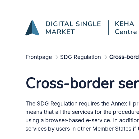
Annex II procedures
Skip to Main Content
Frontpage
SDG Regulation
Cross-bord
Cross-border ser
The SDG Regulation requires the Annex II pro
means that all the services for the procedur
using a browser-based e-service. In addition,
services by users in other Member States if t