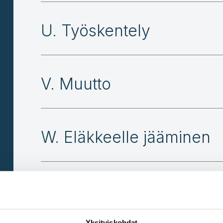
U. Työskentely
V. Muutto
W. Eläkkeelle jääminen
X. Liiketoiminnan aloitta
lopettaminen
Yksityiskohdat