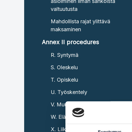
asioiminen ilman sähköistä
valtuutusta
Mahdollista rajat ylittävä
maksaminen
Annex II procedures
R. Syntymä
S. Oleskelu
T. Opiskelu
U. Työskentely
V. Muutto
W. Eläkkeelle jääminen
X. Liiketoiminnan
Suostumus