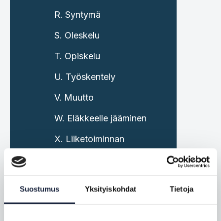
R. Syntymä
S. Oleskelu
T. Opiskelu
U. Työskentely
V. Muutto
W. Eläkkeelle jääminen
X. Liiketoiminnan
aloittaminen,
hoitaminen ja
lopettaminen
Suostumus
Yksityiskohdat
Tietoja
SDG-asetuksen
menettelyiden