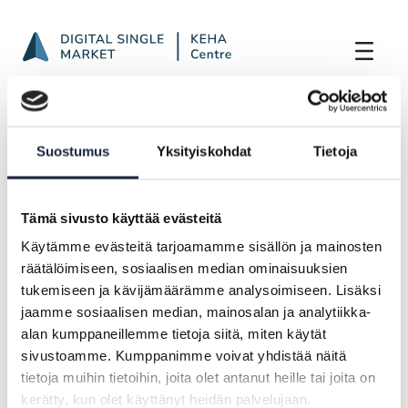
SDGr Newsletter from November 2024 to
Skip to Main Content
Frontpage
Highlights
SDGr Newsletter from November 2024 to
Suostumus
Yksityiskohdat
Tietoja
January 2025
Tämä sivusto käyttää evästeitä
NEWS |
14.02.2025
Käytämme evästeitä tarjoamamme sisällön ja mainosten
räätälöimiseen, sosiaalisen median ominaisuuksien
SDGr Newsletter from November
tukemiseen ja kävijämäärämme analysoimiseen. Lisäksi
2024 to January 2025
jaamme sosiaalisen median, mainosalan ja analytiikka-
alan kumppaneillemme tietoja siitä, miten käytät
sivustoamme. Kumppanimme voivat yhdistää näitä
tietoja muihin tietoihin, joita olet antanut heille tai joita on
Newsletter only in Finnish
kerätty, kun olet käyttänyt heidän palvelujaan.