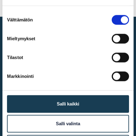
Suostumuksen
Välttämätön
valinta
Digital single market
Mieltymykset
@2026
KEHA Centre
Tilastot
Markkinointi
More info
Accessibility
Salli kaikki
Cookie declaration
Salli valinta
Contact us