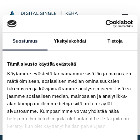
Article Display Page
Skip to Main Content
Frontpage
Highlights
Suostumus
Yksityiskohdat
Tietoja
SDGr Newsletter from January to May 2026
Tämä sivusto käyttää evästeitä
28.05.2026
Käytämme evästeitä tarjoamamme sisällön ja mainosten
räätälöimiseen, sosiaalisen median ominaisuuksien
SDGr Newsletter from January to
tukemiseen ja kävijämäärämme analysoimiseen. Lisäksi
May 2026
jaamme sosiaalisen median, mainosalan ja analytiikka-
alan kumppaneillemme tietoja siitä, miten käytät
Newsletter only in Finnish
sivustoamme. Kumppanimme voivat yhdistää näitä
tietoja muihin tietoihin, joita olet antanut heille tai joita on
kerätty, kun olet käyttänyt heidän palvelujaan.