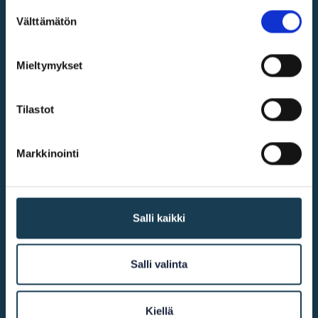
Suostumuksen
Välttämätön
valinta
Digital single market
Mieltymykset
@2026
KEHA Centre
Tilastot
More info
Markkinointi
Accessibility
Salli kaikki
Cookie declaration
Contact us
Salli valinta
Other links
Kiellä
European Commission