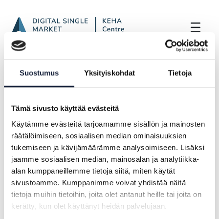
SDGr Newsletter from February to April
Skip to Main Content
Frontpage
Highlights
Suostumus
Yksityiskohdat
Tietoja
SDGr Newsletter from February to April
2025
Tämä sivusto käyttää evästeitä
Käytämme evästeitä tarjoamamme sisällön ja mainosten
NEWS |
05.05.2025
räätälöimiseen, sosiaalisen median ominaisuuksien
SDGr Newsletter from February to
tukemiseen ja kävijämäärämme analysoimiseen. Lisäksi
jaamme sosiaalisen median, mainosalan ja analytiikka-
April 2025
alan kumppaneillemme tietoja siitä, miten käytät
sivustoamme. Kumppanimme voivat yhdistää näitä
Newsletter only in Finnish
tietoja muihin tietoihin, joita olet antanut heille tai joita on
kerätty, kun olet käyttänyt heidän palvelujaan.