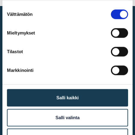
Suostumuksen
Välttämätön
valinta
Digital single market
Mieltymykset
@2026
KEHA Centre
Tilastot
Markkinointi
More info
Accessibility
Salli kaikki
Cookie declaration
Contact us
Salli valinta
Other links