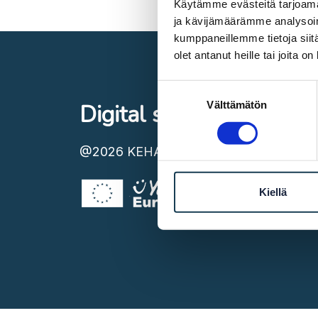
Käytämme evästeitä tarjoama
ja kävijämäärämme analysoim
kumppaneillemme tietoja siitä
olet antanut heille tai joita o
Suostumuksen
Välttämätön
valinta
Digital single market
@2026
KEHA Centre
Kiellä