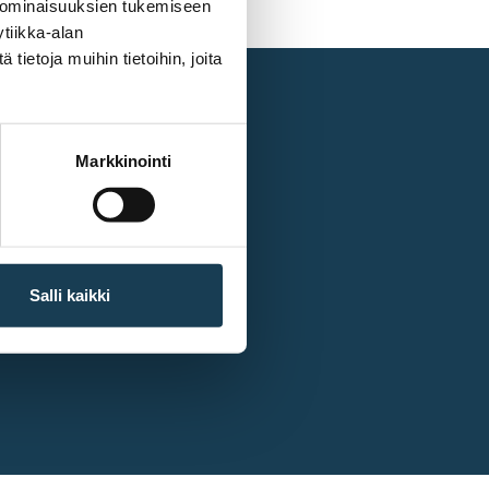
 ominaisuuksien tukemiseen
tiikka-alan
ietoja muihin tietoihin, joita
Markkinointi
Other links
European Commission
Salli kaikki