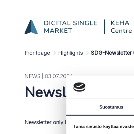
SDG-Newsletter 5-6/20
Skip to Main Content
Frontpage
Highlights
SDG-Newsletter
NEWS |
03.07.2024
Newsletter from
Suostumus
Newsletter only in Finnish
Tämä sivusto käyttää eväste