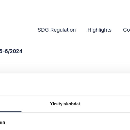
24
SDG Regulation
Highlights
Co
 5-6/2024
 May to June 2024
Yksityiskohdat
itä