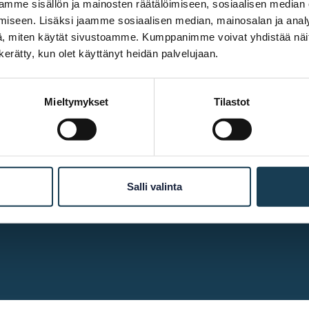
mme sisällön ja mainosten räätälöimiseen, sosiaalisen median
iseen. Lisäksi jaamme sosiaalisen median, mainosalan ja analy
, miten käytät sivustoamme. Kumppanimme voivat yhdistää näitä t
n kerätty, kun olet käyttänyt heidän palvelujaan.
Mieltymykset
Tilastot
More info
Accessibility
Cookie declaration
Salli valinta
Contact us