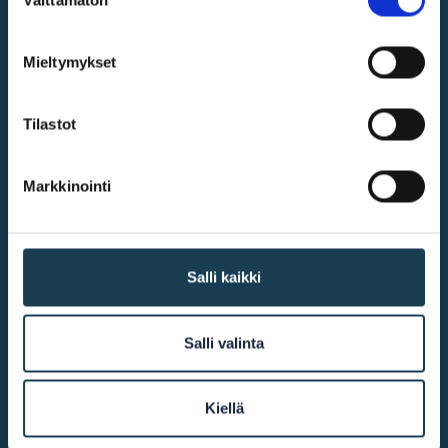
Välttämätön
valinta
@2026
KEHA Centre
Mieltymykset
Tilastot
More info
Markkinointi
Accessibility
Cookie declaration
Salli kaikki
Contact us
Other links
Salli valinta
European Commission
Kiellä