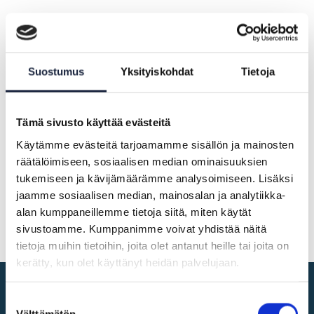
SDG-Newsletter 3-4/2024
Skip to Main Content
Suostumus
Yksityiskohdat
Tietoja
NEWS |
06.05.2024
Newsletter from March to April
Tämä sivusto käyttää evästeitä
2024
Käytämme evästeitä tarjoamamme sisällön ja mainosten
räätälöimiseen, sosiaalisen median ominaisuuksien
tukemiseen ja kävijämäärämme analysoimiseen. Lisäksi
jaamme sosiaalisen median, mainosalan ja analytiikka-
Newsletter only in Finnish
alan kumppaneillemme tietoja siitä, miten käytät
sivustoamme. Kumppanimme voivat yhdistää näitä
tietoja muihin tietoihin, joita olet antanut heille tai joita on
kerätty, kun olet käyttänyt heidän palvelujaan.
Suostumuksen
Digital single market