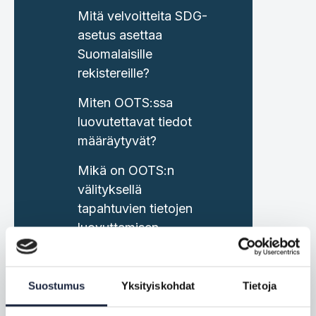
Mitä velvoitteita SDG-
asetus asettaa
Suomalaisille
rekistereille?
Miten OOTS:ssa
luovutettavat tiedot
määräytyvät?
Mikä on OOTS:n
välityksellä
tapahtuvien tietojen
luovuttamisen
oikeudellinen perusta?
Miten kansallinen
Suostumus
Yksityiskohdat
Tietoja
lainsäädäntö OOTS-
tietojen luovutuksesta