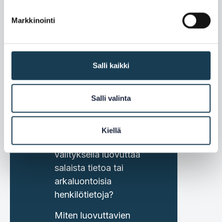
toimituksen aikana?
Markkinointi
Voiko rekisteriä
ylläpitävä
viranomainen periä
Salli kaikki
maksuja luovutetuista
tiedoista?
Salli valinta
Data protection
Voiko OOTS-
Kiellä
järjestelmän
välityksellä luovuttaa
salaista tietoa tai
arkaluontoisia
henkilötietoja?
Miten luovuttavien