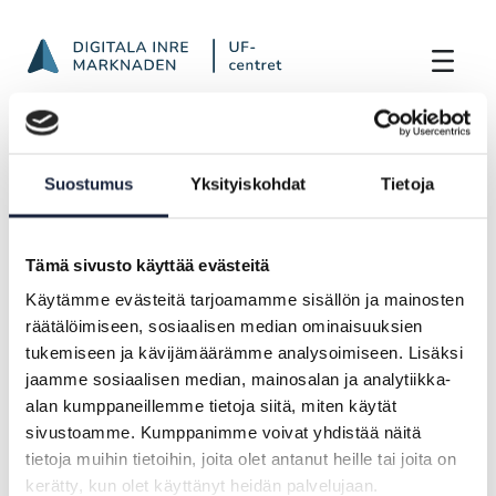
Nyhetsbrev från november 2024 till janu
Hoppa till innehåll
Framsida
Aktuellt
Nyhetsbrev från november 2024 till januari
Suostumus
Yksityiskohdat
Tietoja
2025
Tämä sivusto käyttää evästeitä
NYHET |
14.02.2025
Käytämme evästeitä tarjoamamme sisällön ja mainosten
räätälöimiseen, sosiaalisen median ominaisuuksien
Nyhetsbrev från november 2024 till
tukemiseen ja kävijämäärämme analysoimiseen. Lisäksi
januari 2025
jaamme sosiaalisen median, mainosalan ja analytiikka-
alan kumppaneillemme tietoja siitä, miten käytät
sivustoamme. Kumppanimme voivat yhdistää näitä
tietoja muihin tietoihin, joita olet antanut heille tai joita on
Nyhetsbrev bara på finska
kerätty, kun olet käyttänyt heidän palvelujaan.