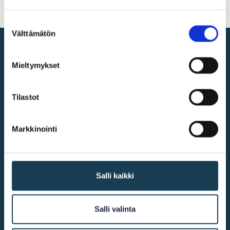
Suostumuksen
Välttämätön
valinta
Digitala inre marknaden
Mieltymykset
@2026
UF-centret
Tilastot
Markkinointi
Mer infomation
Tillgänglighet
Salli kaikki
Kakor
Salli valinta
Kontakta oss