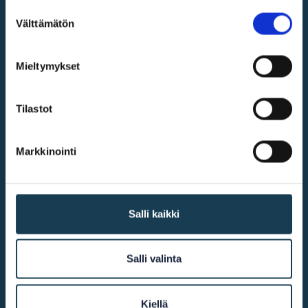
Suostumuksen
Välttämätön
valinta
Digitala inre marknaden
Mieltymykset
@2026
UF-centret
Tilastot
Mer infomation
Markkinointi
Tillgänglighet
Salli kaikki
Kakor
Kontakta oss
Salli valinta
På andra webbplatser
Kiellä