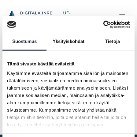
Nyhetsbrev från februari till april 2025
Hoppa till innehåll
Framsida
Aktuellt
Suostumus
Yksityiskohdat
Tietoja
Nyhetsbrev från februari till april 2025
Tämä sivusto käyttää evästeitä
NYHET |
05.05.2025
Käytämme evästeitä tarjoamamme sisällön ja mainosten
räätälöimiseen, sosiaalisen median ominaisuuksien
Nyhetsbrev från februari till april
tukemiseen ja kävijämäärämme analysoimiseen. Lisäksi
2025
jaamme sosiaalisen median, mainosalan ja analytiikka-
alan kumppaneillemme tietoja siitä, miten käytät
Nyhetsbrev bara på finska
sivustoamme. Kumppanimme voivat yhdistää näitä
tietoja muihin tietoihin, joita olet antanut heille tai joita on
kerätty, kun olet käyttänyt heidän palvelujaan.