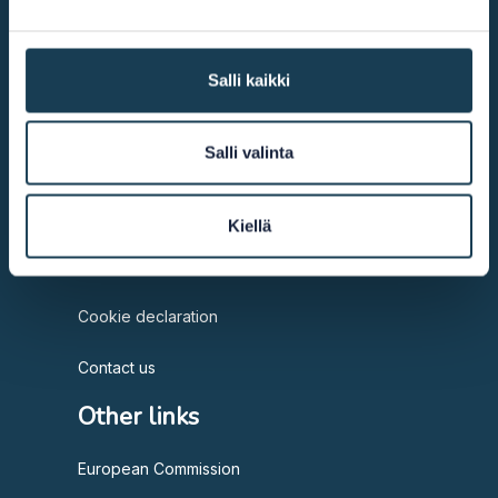
Digital single market
Salli kaikki
@2026
KEHA Centre
Salli valinta
More info
Kiellä
Accessibility
Cookie declaration
Contact us
Other links
European Commission