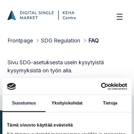
FAQ
Skip to Main Content
Frontpage
SDG Regulation
FAQ
Sivu SDG-asetuksesta usein kysytyistä
kysymyksistä on työn alla.
Suostumus
Yksityiskohdat
Tietoja
Tämä sivusto käyttää evästeitä