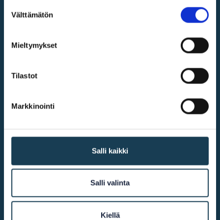
Suostumuksen
Välttämätön
valinta
Digital single market
Mieltymykset
@2026
KEHA Centre
Tilastot
More info
Markkinointi
Accessibility
Salli kaikki
Cookie declaration
Contact us
Salli valinta
Other links
Kiellä
European Commission