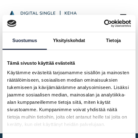
Article Display Page
Skip to Main Content
Frontpage
Highlights
Suostumus
Yksityiskohdat
Tietoja
SDGr Newsletter from January to May 2026
Tämä sivusto käyttää evästeitä
28.05.2026
Käytämme evästeitä tarjoamamme sisällön ja mainosten
räätälöimiseen, sosiaalisen median ominaisuuksien
SDGr Newsletter from January to
tukemiseen ja kävijämäärämme analysoimiseen. Lisäksi
May 2026
jaamme sosiaalisen median, mainosalan ja analytiikka-
alan kumppaneillemme tietoja siitä, miten käytät
Newsletter only in Finnish
sivustoamme. Kumppanimme voivat yhdistää näitä
tietoja muihin tietoihin, joita olet antanut heille tai joita on
kerätty, kun olet käyttänyt heidän palvelujaan.