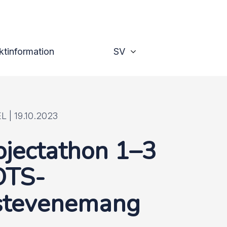
Växla
ktinformation
SV
L |
19.10.2023
ojectathon 1–3
TS-
stevenemang