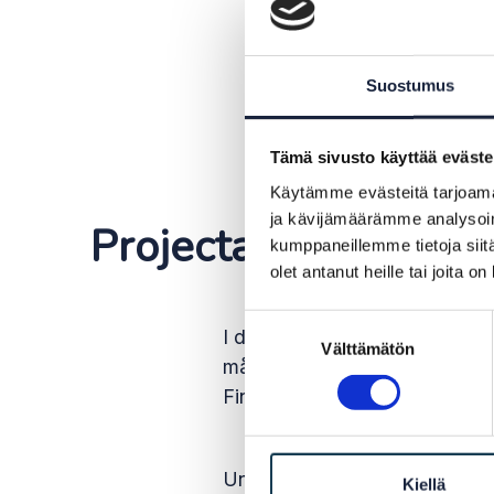
Suostumus
Tämä sivusto käyttää eväste
Käytämme evästeitä tarjoama
ja kävijämäärämme analysoim
Projectathon #2
kumppaneillemme tietoja siitä
olet antanut heille tai joita o
Suostumuksen
I det andra Projectathon 14–
Välttämätön
valinta
många länder måste använda en
Finlands OOTS-system.
Under evenemanget testade Fin
Kiellä