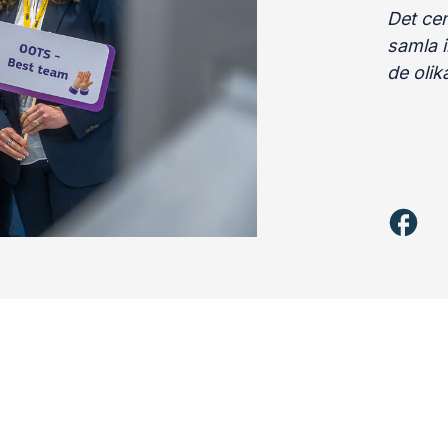
Det ce
samla i
de oli