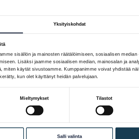
Yksityiskohdat
itä
mme sisällön ja mainosten räätälöimiseen, sosiaalisen median
iseen. Lisäksi jaamme sosiaalisen median, mainosalan ja analy
, miten käytät sivustoamme. Kumppanimme voivat yhdistää näitä t
n kerätty, kun olet käyttänyt heidän palvelujaan.
16.6.2023 kunde Finlands team redan utnyttja befolkni
Mieltymykset
Tilastot
 viss testperson var teamet ofta tvungen att mata in 
lands team sex olika fall av de tio Projectathon-test
Salli valinta