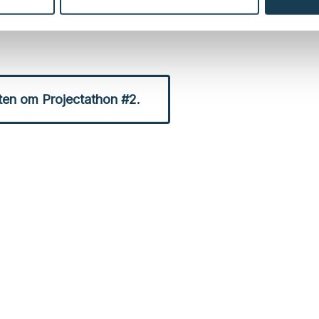
e bland annat Malta, Sverige, Portugal, Tyskland och It
ten om Projectathon #2.