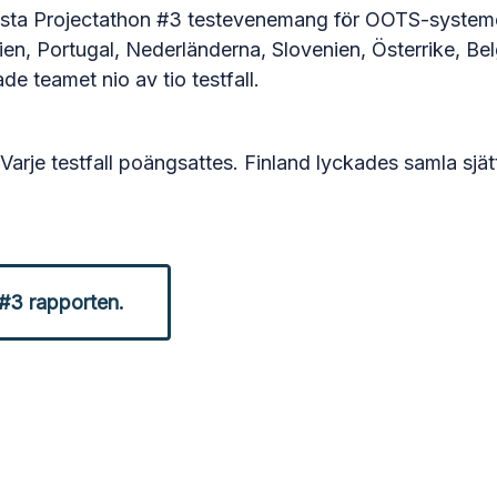
 sista Projectathon #3 testevenemang för OOTS-systeme
en, Portugal, Nederländerna, Slovenien, Österrike, Be
de teamet nio av tio testfall.
s. Varje testfall poängsattes. Finland lyckades samla sjät
#3 rapporten.