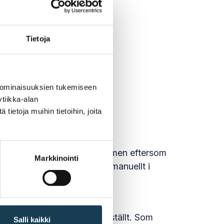
Tietoja
 ominaisuuksien tukemiseen
tiikka-alan
ietoja muihin tietoihin, joita
ngsdatasystemets testdata, men eftersom
Markkinointi
testpersonernas uppgifter manuellt i
fall som kommissionen fastställt. Som
Salli kaikki