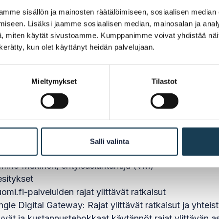
mme sisällön ja mainosten räätälöimiseen, sosiaalisen median
envuoro: Niina Etelävuori, erityisasiantuntija (TEM)
iseen. Lisäksi jaamme sosiaalisen median, mainosalan ja analy
envuorot
, miten käytät sivustoamme. Kumppanimme voivat yhdistää näitä t
kko Kuoppala, neuvotteleva virkamies (TEM): Rajat yli
n kerätty, kun olet käyttänyt heidän palvelujaan.
hdollisuutena: Miksi rajat ylittäviin asiakkaisiin tulee 
avid Blanchard, DG GROW, Deputy Head of the Unit G
Mieltymykset
Tilastot
plementation of the SDGR and the Once Only Principl
kustelu: Sisämarkkinat käytännössä
rina Johansson, ICT-asiantuntija (Vero)
mmo Kari, erityisasiantuntija (TEM)
ikki Makkula, tietohallintojohtaja (KEHA-keskus)
Salli valinta
kko Mattinen, johtaja (DVV)
mmo Mäkinen, erityisasiantuntija (VM)
sitykset
omi.fi-palveluiden rajat ylittävät ratkaisut
ngle Digital Gateway: Rajat ylittävät ratkaisut ja yhteis
vät ja kustannustehokkaat käytännöt rajat ylittävän as