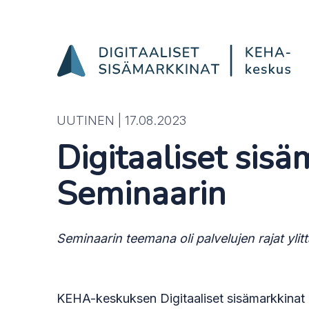
SDG-seminaari ke 4.10.
Hyppää sisältöön
UUTINEN |
17.08.2023
Digitaaliset sisä
Seminaarin
Seminaarin teemana oli palvelujen rajat ylit
KEHA-keskuksen Digitaaliset sisämarkkinat -t