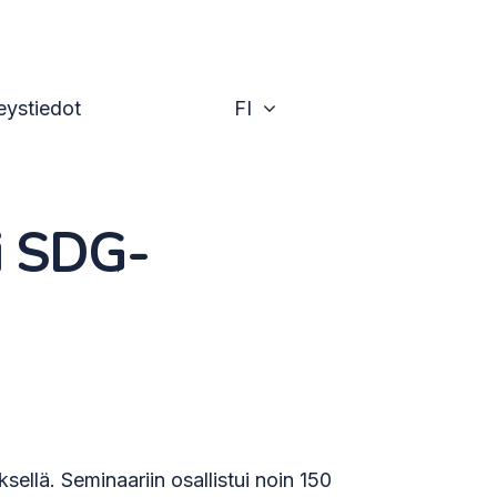
Vaihda
eystiedot
FI
ti SDG-
ellä. Seminaariin osallistui noin 150