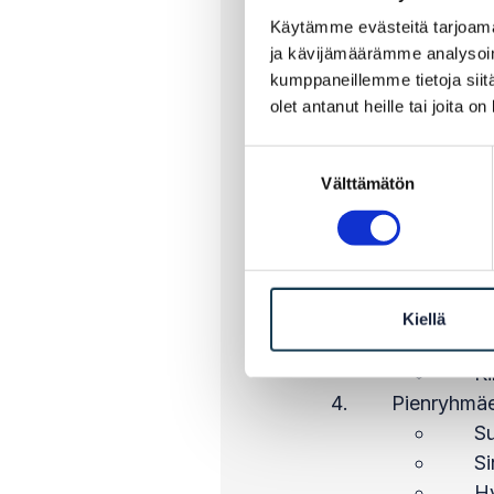
Käytämme evästeitä tarjoama
Aloituspuhe
ja kävijämäärämme analysoim
Kutsupuhe
kumppaneillemme tietoja siitä
Mi
olet antanut heille tai joita o
ma
Suostumuksen
D
Välttämätön
valinta
Im
Paneelikes
Ca
Ki
He
Kiellä
Mi
Ki
Pienryhmäe
Su
Si
Hy