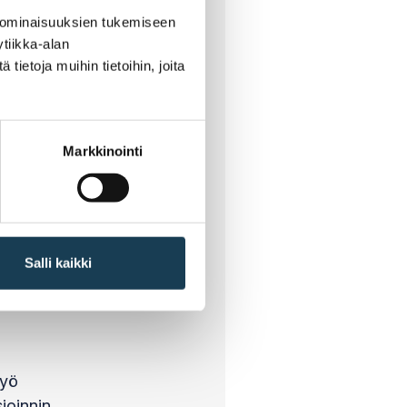
 ominaisuuksien tukemiseen
tiikka-alan
ietoja muihin tietoihin, joita
ttävät asiakkaat
panostaa?
3 (EC):
Markkinointi
e
Salli kaikki
työ
ioinnin