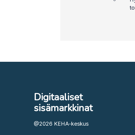
to
Digitaaliset
sisämarkkinat
@2026
KEHA-keskus