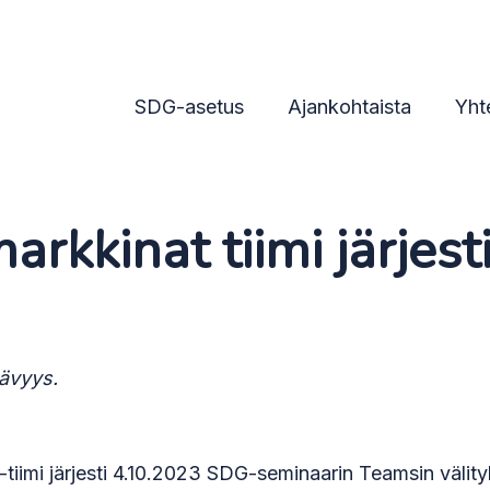
2023
SDG-asetus
Ajankohtaista
Yht
markkinat tiimi järjes
tävyys.
iimi järjesti 4.10.2023 SDG-seminaarin Teamsin välityks