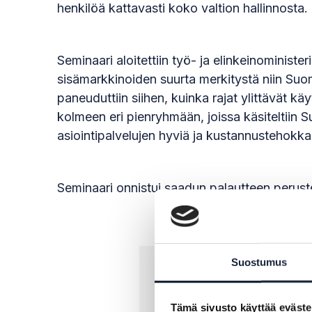
henkilöä kattavasti koko valtion hallinnosta.
Seminaari aloitettiin työ- ja elinkeinominist
sisämarkkinoiden suurta merkitystä niin Suo
paneuduttiin siihen, kuinka rajat ylittävät k
kolmeen eri pienryhmään, joissa käsiteltiin S
asiointipalvelujen hyviä ja kustannustehokkai
Seminaari onnistui saadun palautteen perusteel
Suostumus
Tämä sivusto käyttää eväste
Ohjelma