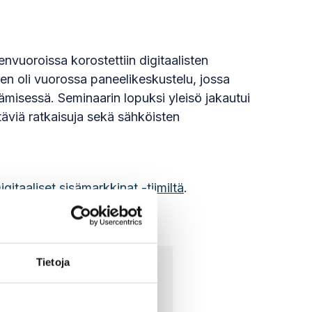
nvuoroissa korostettiin digitaalisten
en oli vuorossa paneelikeskustelu, jossa
tämisessä. Seminaarin lopuksi yleisö jakautui
ttäviä ratkaisuja sekä sähköisten
igitaaliset sisämarkkinat -tiimiltä
.
Tietoja