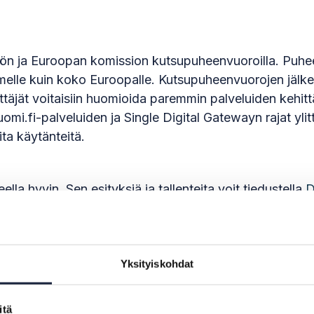
eriön ja Euroopan komission kutsupuheenvuoroilla. Puhee
melle kuin koko Euroopalle. Kutsupuheenvuorojen jälke
äyttäjät voitaisiin huomioida paremmin palveluiden kehit
uomi.fi-palveluiden ja Single Digital Gatewayn rajat yli
ta käytänteitä.
la hyvin. Sen esityksiä ja tallenteita voit tiedustella
D
Yksityiskohdat
itä