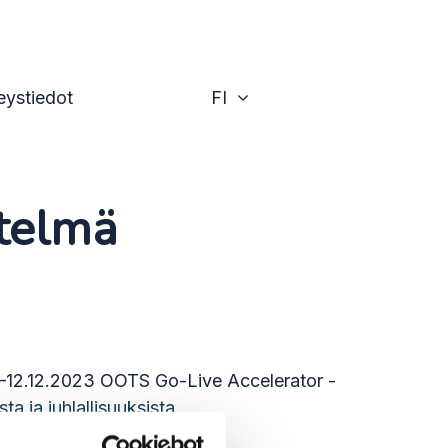
Vaihda
eystiedot
FI
telmä
11–12.12.2023 OOTS Go-Live Accelerator -
ta ja juhlallisuuksista.