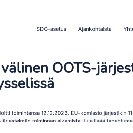
tettiin Brysselissä
SDG-asetus
Ajankohtaista
Yht
välinen OOTS-järjes
ysselissä
itti toimintansa 12.12.2023. EU-komissio järjestikin 
-järjestelmän toiminnan alkamista.
Lue lisää tapahtumas