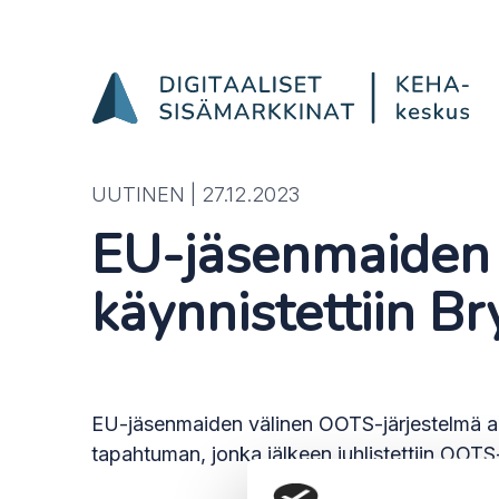
OOTS-järjestelmä käynnis
Hyppää sisältöön
UUTINEN |
27.12.2023
EU-jäsenmaiden 
käynnistettiin Br
EU-jäsenmaiden välinen OOTS-järjestelmä alo
tapahtuman, jonka jälkeen juhlistettiin OOTS