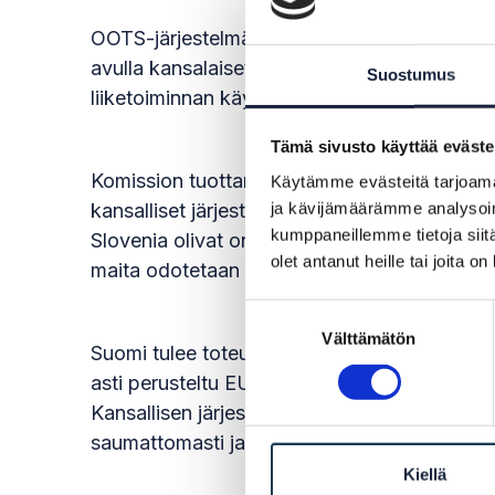
OOTS-järjestelmä koostuu jäsenmaiden kansal
avulla kansalaiset ja yritykset voivat välittä
Suostumus
liiketoiminnan käynnistyessä.
Lue lisää OOTS
Tämä sivusto käyttää eväste
Komission tuottamien yhteiskäyttöisten komp
Käytämme evästeitä tarjoama
ja kävijämäärämme analysoim
kansalliset järjestelmänsä osaksi OOTS-järj
kumppaneillemme tietoja siitä
Slovenia olivat onnistuneet kytkemään kansal
olet antanut heille tai joita o
maita odotetaan liittyvän osaksi OOTS-järj
Suostumuksen
Välttämätön
valinta
Suomi tulee toteuttamaan oman kansallisen
asti perusteltu EU-komissiolle OOTS-järje
Kansallisen järjestelmän tekninen toteutus 
saumattomasti ja suunnitellusti syksyllä 20
Kiellä