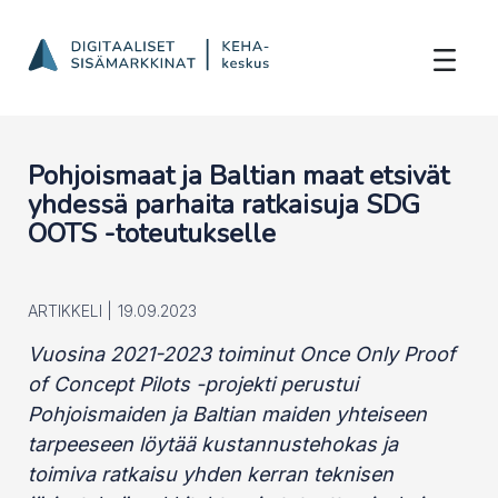
SDG OOTS -yhteistyö Pohjoismaiden ja Ba
Hyppää sisältöön
Pohjoismaat ja Baltian maat etsivät
yhdessä parhaita ratkaisuja SDG
OOTS -toteutukselle
ARTIKKELI |
19.09.2023
Vuosina 2021-2023 toiminut Once Only Proof
of Concept Pilots -projekti perustui
Pohjoismaiden ja Baltian maiden yhteiseen
tarpeeseen löytää kustannustehokas ja
toimiva ratkaisu yhden kerran teknisen