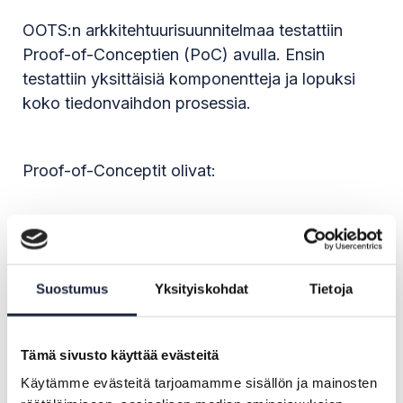
OOTS:n arkkitehtuurisuunnitelmaa testattiin
Proof-of-Conceptien (PoC) avulla. Ensin
testattiin yksittäisiä komponentteja ja lopuksi
koko tiedonvaihdon prosessia.
Proof-of-Conceptit olivat:
eDelivery Access Point
Identity Matching
EU-komission tarjoamien yhteiskäyttöisten
Suostumus
Yksityiskohdat
Tietoja
komponenttien toimivuus
Todistusmateriaalin pyyntöpalvelu
Tämä sivusto käyttää evästeitä
Perusrekisterin testiversion liittäminen
järjestelmään
Käytämme evästeitä tarjoamamme sisällön ja mainosten