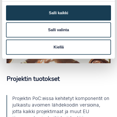
Programme
(digdir.no, englanniksi)
Pohjoismaiden ja Baltian maiden
Salli kaikki
digitalisaatioyhteistyö
(Norden.org)
Salli valinta
Kiellä
Projektin tuotokset
Projektin PoC:eissa kehitetyt komponentit on
julkaistu avoimen lähdekoodin versioina,
jotta kaikki projektimaat ja muut EU