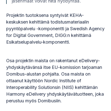
jäsenmaat voivat niitä hyödyntää.
Projektin tuotoksena syntyivät KEHA-
keskuksen kehittämä todistusmateriaalin
pyyntöpalvelu -komponentti ja Swedish Agency
for Digital Government, DIGG:n kehittämä
Esikatselupalvelu-komponentti.
Osa projektin maista on rakentanut eDelivery-
yhdyskäytävänsä itse EU-komission tarjoaman
Domibus-alustan pohjalta. Osa maista on
ottaanut käyttöön Nordic Institute of
Interoperability Solutionsin (NIIS) kehittämän
Harmony eDelivery yhdyskäytävätuotteen, joka
perustuu myös Domibusiin.