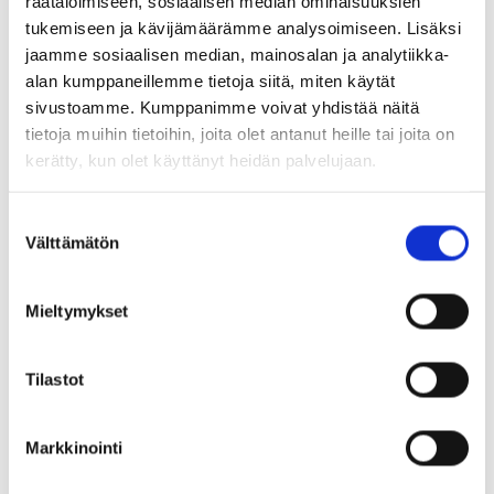
räätälöimiseen, sosiaalisen median ominaisuuksien
Esikatselupalvelu
tukemiseen ja kävijämäärämme analysoimiseen. Lisäksi
jaamme sosiaalisen median, mainosalan ja analytiikka-
alan kumppaneillemme tietoja siitä, miten käytät
Cross Border Digital Services -
sivustoamme. Kumppanimme voivat yhdistää näitä
ohjelma
tietoja muihin tietoihin, joita olet antanut heille tai joita on
kerätty, kun olet käyttänyt heidän palvelujaan.
Projekti on osa Pohjoismaiden
ministerineuvoston (NCM) Cross Border Digital
Suostumuksen
Välttämätön
Services (CBDS) -ohjelmaa. Ministerineuvoston
valinta
visio on, että Pohjola olisi jatkossa maailman
kestävin ja integroitunein alue.
Mieltymykset
Tilastot
Lue lisää:
Markkinointi
Cross Border Digital Services (CBDS)